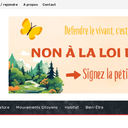
/ rejoindre
A propos
Contact
ature
Mouvements Citoyens
Habitat
Bien-Être