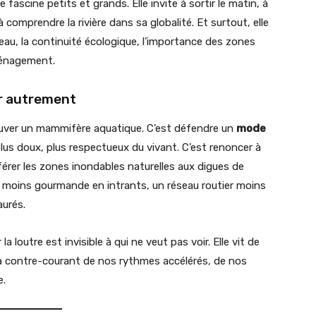
lle fascine petits et grands. Elle invite à sortir le matin, à
à comprendre la rivière dans sa globalité. Et surtout, elle
e l’eau, la continuité écologique, l’importance des zones
aménagement.
er autrement
sauver un mammifère aquatique. C’est défendre un
mode
lus doux, plus respectueux du vivant. C’est renoncer à
férer les zones inondables naturelles aux digues de
re moins gourmande en intrants, un réseau routier moins
aurés.
la loutre est invisible à qui ne veut pas voir. Elle vit de
est à contre-courant de nos rythmes accélérés, de nos
e.