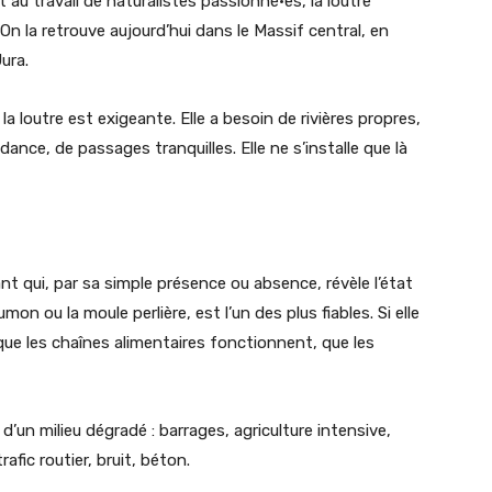
 au travail de naturalistes passionné·es, la loutre
On la retrouve aujourd’hui dans le Massif central, en
ura.
la loutre est exigeante. Elle a besoin de rivières propres,
nce, de passages tranquilles. Elle ne s’installe que là
ant qui, par sa simple présence ou absence, révèle l’état
on ou la moule perlière, est l’un des plus fiables. Si elle
, que les chaînes alimentaires fonctionnent, que les
d’un milieu dégradé : barrages, agriculture intensive,
rafic routier, bruit, béton.