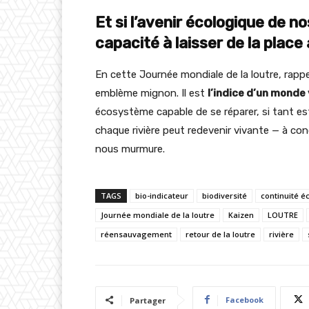
Et si l’avenir écologique de n
capacité à laisser de la place
En cette Journée mondiale de la loutre, rappe
emblème mignon. Il est
l’indice d’un monde
écosystème capable de se réparer, si tant est q
chaque rivière peut redevenir vivante — à con
nous murmure.
TAGS
bio-indicateur
biodiversité
continuité é
Journée mondiale de la loutre
Kaizen
LOUTRE
réensauvagement
retour de la loutre
rivière
Facebook
Partager