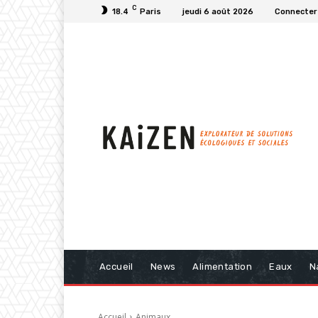
C
18.4
Paris
jeudi 6 août 2026
Connecter 
Accueil
News
Alimentation
Eaux
N
Accueil
Animaux