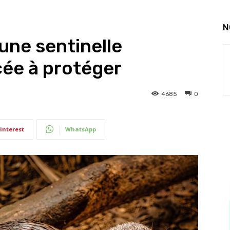
N
une sentinelle
ée à protéger
4685
0
interest
WhatsApp