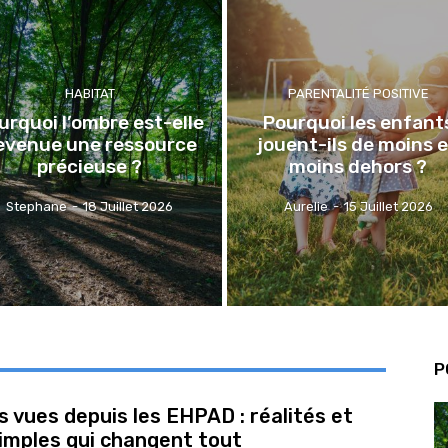
HABITAT
PARENTALITÉ POSITIVE
urquoi l’ombre est-elle
Pourquoi les enfant
evenue une ressource
jouent-ils de moins 
précieuse ?
moins dehors ?
Stephane
-
18 Juillet 2026
Aurelie
-
15 Juillet 2026
P
s vues depuis les EHPAD : réalités et
imples qui changent tout