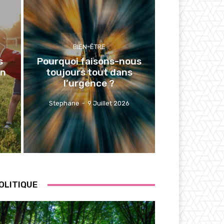
BIEN-ÊTRE
s
Pourquoi faisons-nous
en
toujours tout dans
l’urgence ?
Stephane
-
9 Juillet 2026
OLITIQUE