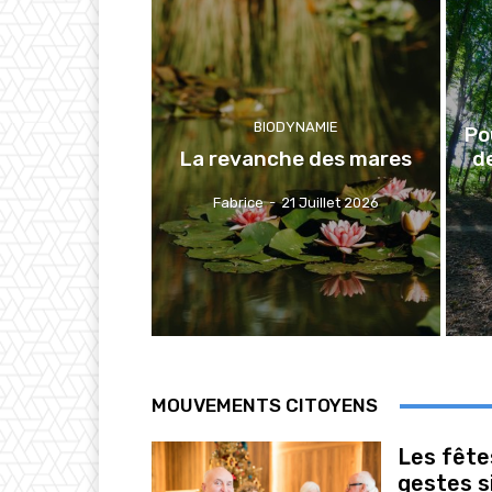
BIODYNAMIE
Po
La revanche des mares
d
Fabrice
-
21 Juillet 2026
MOUVEMENTS CITOYENS
Les fête
gestes s