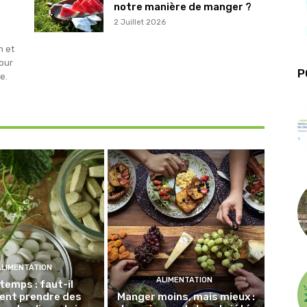
notre manière de manger ?
2 Juillet 2026
n et
our
P
e.
ALIMENTATION
ALIMENTATION
temps : faut-il
ent prendre des
Manger moins, mais mieux :