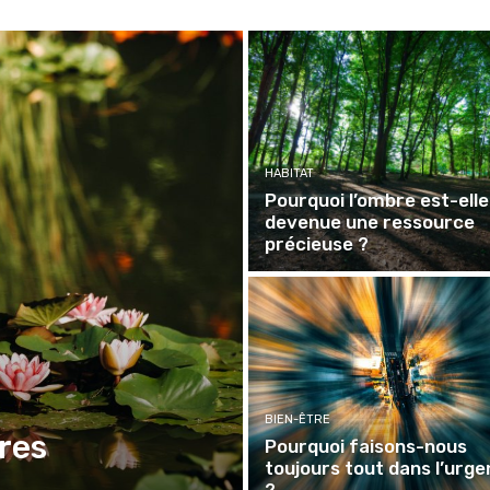
HABITAT
Pourquoi l’ombre est-elle
devenue une ressource
précieuse ?
BIEN-ÊTRE
res
Pourquoi faisons-nous
toujours tout dans l’urg
?