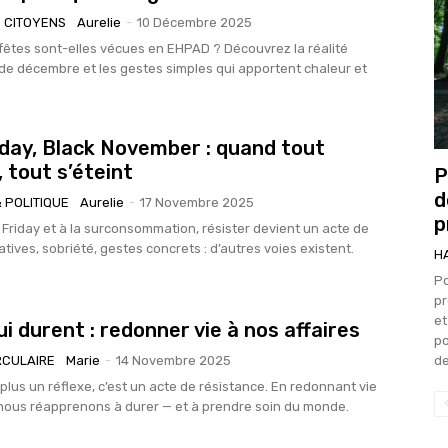
 CITOYENS
Aurelie
-
10 Décembre 2025
êtes sont-elles vécues en EHPAD ? Découvrez la réalité
de décembre et les gestes simples qui apportent chaleur et
iday, Black November : quand tout
 tout s’éteint
P
d
 POLITIQUE
Aurelie
-
17 Novembre 2025
p
 Friday et à la surconsommation, résister devient un acte de
natives, sobriété, gestes concrets : d’autres voies existent.
H
Po
pr
et
i durent : redonner vie à nos affaires
po
de
RCULAIRE
Marie
-
14 Novembre 2025
plus un réflexe, c’est un acte de résistance. En redonnant vie
 nous réapprenons à durer — et à prendre soin du monde.