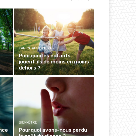
PARENTALITÉ POSITIVE
Pourquoi les enfants
jouent-ils de moins en moins
dehors ?
BIEN-ÊTRE
ence
Pourquoi avons-nous perdu
le goût du silence ?