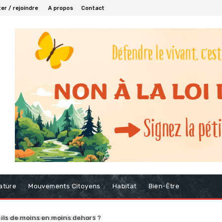
er / rejoindre
A propos
Contact
ature
Mouvements Citoyens
Habitat
Bien-Être
ls de moins en moins dehors ?