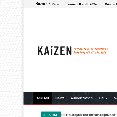
C
20.8
Paris
samedi 8 août 2026
Connect
Accueil
News
Alimentation
Eaux
N
Pourquoi les enfants jouent-i
A LA UNE