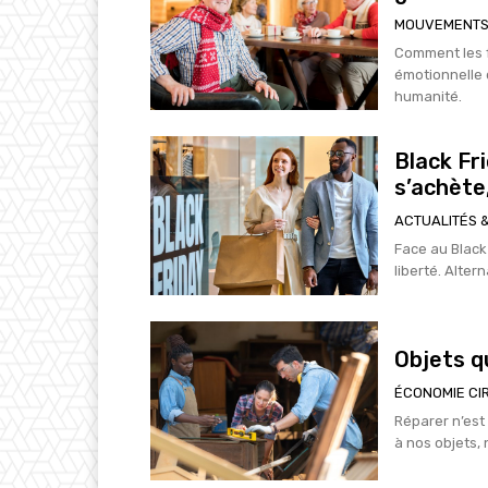
MOUVEMENTS
Comment les f
émotionnelle 
humanité.
Black Fr
s’achète,
ACTUALITÉS &
Face au Black
liberté. Alter
Objets qu
ÉCONOMIE CI
Réparer n’est 
à nos objets,